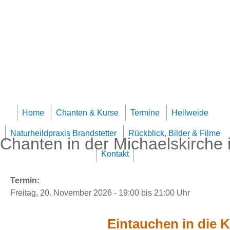
Jump to navigation
Team Klangheilzentrum
Home
Chanten & Kurse
Termine
Heilweide
Naturheildpraxis Brandstetter
Rückblick, Bilder & Filme
Chanten in der Michaelskirche
Kontakt
Termin:
Freitag, 20. November 2026 -
19:00
bis
21:00
Uhr
Eintauchen in die K