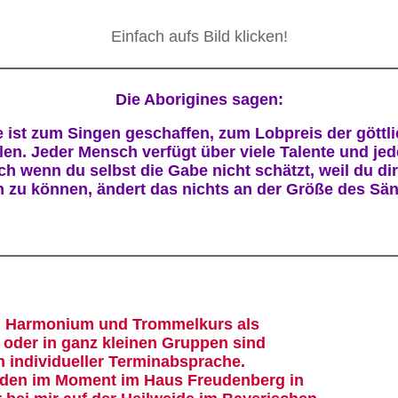
Einfach aufs Bild klicken!
Die Aborigines sagen:
 ist zum Singen geschaffen, zum Lobpreis der göttli
en. Jeder Mensch verfügt über viele Talente und je
h wenn du selbst die Gabe nicht schätzt, weil du dir
n zu können, ändert das nichts an der Größe des Säng
s, Harmonium und Trommelkurs als
 oder in ganz kleinen Gruppen sind
 individueller Terminabsprache.
nden im Moment im Haus Freudenberg in