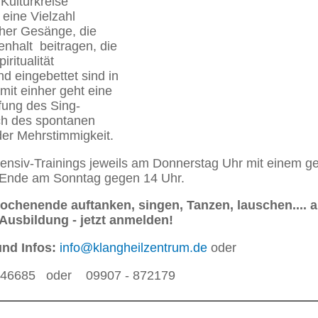
Kulturkreise
eine Vielzahl
cher Gesänge, die
halt beitragen, die
iritualität
d eingebettet sind in
mit einher geht eine
efung des Sing-
ch des spontanen
er Mehrstimmigkeit.
tensiv-Trainings jeweils am Donnerstag Uhr mit einem
Ende am Sonntag gegen 14 Uhr.
ochenende auftanken, singen, Tanzen, lauschen.... a
 Ausbildung - jetzt anmelden!
nd Infos:
info@klangheilzentrum.de
oder
746685 oder 09907 - 872179