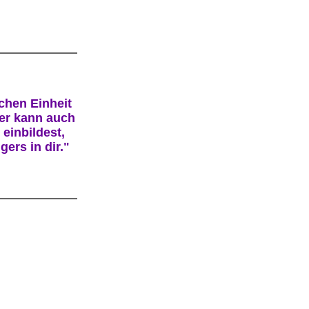
chen Einheit
der kann auch
 einbildest,
ers in dir."