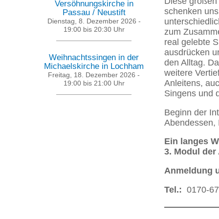
Diese großen 
Versöhnungskirche in
schenken uns 
Passau / Neustift
unterschiedli
Dienstag, 8. Dezember 2026 -
19:00
bis
20:30
Uhr
zum Zusammen
real gelebte Sp
ausdrücken un
Weihnachtssingen in der
den Alltag. Da
Michaelskirche in Lochham
weitere Verti
Freitag, 18. Dezember 2026 -
Anleitens, au
19:00
bis
21:00
Uhr
Singens und d
Beginn der In
Abendessen, 
Ein langes W
3. Modul der
Anmeldung u
Tel.:
0170-6