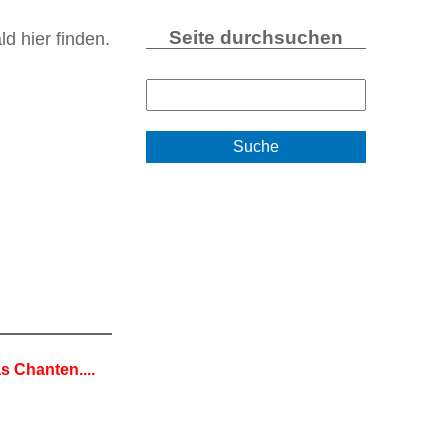
Seite durchsuchen
d hier finden.
S
u
c
h
e
s Chanten....