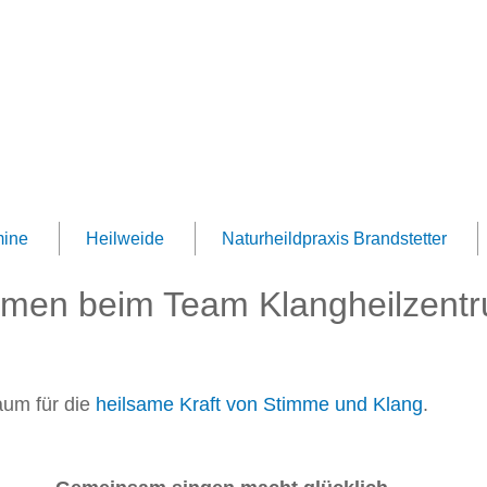
Jump to navigation
Team Klangheilzentrum
mine
Heilweide
Naturheildpraxis Brandstetter
mmen beim Team Klangheilzent
aum für die
heilsame Kraft von Stimme und Klang
.