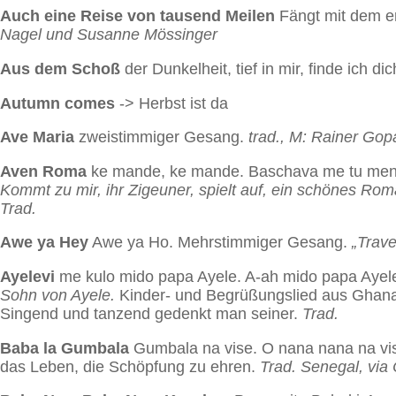
Auch eine Reise von tausend Meilen
Fängt mit dem er
Nagel und Susanne Mössinger
Aus dem Schoß
der Dunkelheit, tief in mir, finde ich d
Autumn comes
-> Herbst ist da
Ave Maria
zweistimmiger Gesang.
trad., M: Rainer Gop
Aven Roma
ke mande, ke mande. Baschava me tu meng
Kommt zu mir, ihr Zigeuner, spielt auf, ein schönes Rom
Trad.
Awe ya Hey
Awe ya Ho.
Mehrstimmiger Gesang.
„Trave
Ayelevi
me kulo mido papa Ayele. A-ah mido papa Ayel
Sohn von Ayele.
Kinder- und Begrüßungslied aus Ghana.
Singend und tanzend gedenkt man seiner.
Trad.
Baba la Gumbala
Gumbala na vise. O nana nana na vi
das Leben, die Schöpfung zu ehren.
Trad. Senegal, via 