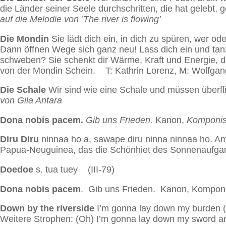
die Länder seiner Seele durchschritten, die hat gelebt, g
auf die Melodie von ’The river is flowing’
Die Mondin
Sie lädt dich ein, in dich zu spüren, wer o
Dann öffnen Wege sich ganz neu! Lass dich ein und tan
schweben? Sie schenkt dir Wärme, Kraft und Energie, du
von der Mondin Schein. T: Kathrin Lorenz, M: Wolfgan
Die Schale
Wir sind wie eine Schale und müssen überfl
von Gila Antara
Dona nobis pacem.
Gib uns Frieden.
Kanon,
Komponist
Diru Diru
ninnaa ho a, sawape diru ninna ninnaa ho. Am
Papua-Neuguinea, das die Schönhiet des Sonnenaufgang
Doedoe
s. tua tuey (III-79)
Dona nobis pacem
. Gib uns Frieden. Kanon, Komponis
Down by the riverside
I’m gonna lay down my burden (w
Weitere Strophen: (Oh) I’m gonna lay down my sword an