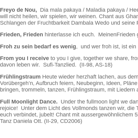
Freyo de Nou,
Dia mala pakaya / Maladia pakaya / Hee
will nicht heilen, wir spielen, wir weinen. Chant aus Gha
Schlangen der Fruchtbarkeit Dambala Wedo und seine Fr
Frieden, Frieden
hinterlasse ich euch. MeinenFrieden 
Froh zu sein bedarf es wenig
, und wer froh ist, ist 
From you I receive
to you I give, together we share, fr
davon leben wir. Sufi-Tanzlied. (II-98, AS-18)
Frühlingstraum
Heute wieder herzhaft lachen, aus dem
Vorübergeh’n, Aufbruch feiern, Neubeginn, Ideen, Pläne
bringen, trommeln, tanzen, Frühlingstraum, mit Lieder
Full Moonlight Dance.
Under the fullmoon light we dan
rejoice! Unter dem Licht des Vollmonds tanzen wir, die T
euch verbindet, jubelt! Chant mit aussergewöhnlichem
Tanz Daniela Ott. (II-29, CD2006)