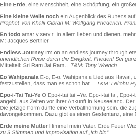
Eine Erde
, eine Menschheit, eine Schöpfung, ein große
Eine kleine Weile noch
ein Augenblick des Ruhens auf
Prophet' von Khalil Gibran M: Wolfgang Friederich.
Fran
En todo
amar y servir In allem lieben und dienen. mehr
M: Jacques Berthier
Endless Journey
I’m on an endless journey through eter
unendlichen Reise durch die Ewigkeit. Frieden! Sei gan
Mittelteil: Sri Ram Jai Ram.
. T&M: Tony Wrench
Eo Wahipanala
E-o, E-o. Wahipanala
Lied aus Hawai, u
festzustellen, dass man es schon hat…
T&M: Lei’ohu R
Epo-i-Tai Tai-Ye
O Epo-i-tai tai –Ye. Epo-i-tai tai, Epo-i-
angebl. aus Zeiten vor ihrer Ankunft in Neuseeland. De
Die jetzige Form dürfte eine Verballhornung sein, die z
davongekommen. Dazu gibt es einen Gestentanz, eine B
Erde meine Mutter
Himmel mein Vater. Erde Feuer Was
zu 3 Stimmen und Improvisation auf „Ich bin“