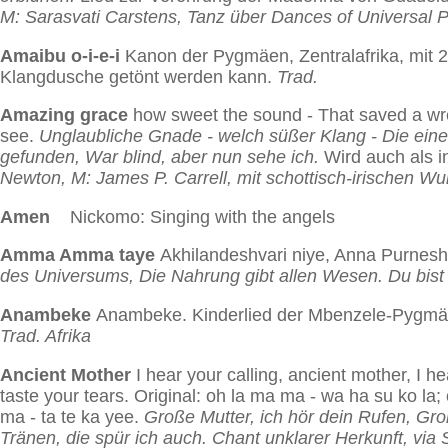
M: Sarasvati Carstens, Tanz über Dances of Universal 
Amaibu o-i-e-i
Kanon der Pygmäen, Zentralafrika, mit
Klangdusche getönt werden kann.
Trad.
Amazing grace
how sweet the sound - That saved a wret
see.
Unglaubliche Gnade - welch süßer Klang - Die einen 
gefunden, War blind, aber nun sehe ich.
Wird auch als i
Newton, M: James P. Carrell, mit schottisch-irischen Wu
Amen
Nickomo: Singing with the angels
Amma Amma taye
Akhilandeshvari niye, Anna Purneshv
des Universums, Die Nahrung gibt allen Wesen. Du bist 
Anambeke
Anambeke.
Kinderlied der Mbenzele-Pygmä
Trad. Afrika
Ancient Mother
I hear your calling, ancient mother, I h
taste your tears. Original: oh la ma ma - wa ha su ko l
ma - ta te ka yee.
Große Mutter, ich hör dein Rufen, Gro
Tränen, die spür ich auch.
Chant unklarer Herkunft, via