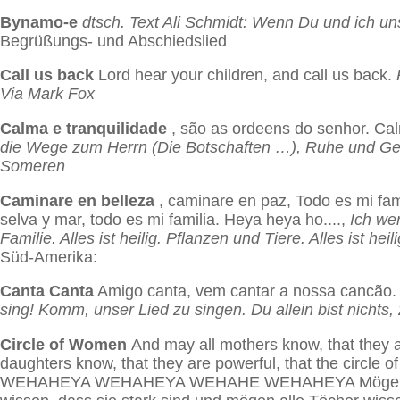
Bynamo-e
dtsch. Text Ali Schmidt: Wenn Du und ich un
Begrüßungs- und Abschiedslied
Call us back
Lord hear your children, and call us back.
Via Mark Fox
Calma e tranquilidade
, são as ordeens do senhor. Cal
die Wege zum Herrn (Die Botschaften …), Ruhe und Gel
Someren
Caminare en belleza
, caminare en paz, Todo es mi fa
selva y mar, todo es mi familia. Heya heya ho....,
Ich we
Familie. Alles ist heilig. Pflanzen und Tiere. Alles ist he
Süd-Amerika:
Canta Canta
Amigo canta, vem cantar a nossa cancão.
sing! Komm, unser Lied zu singen. Du allein bist nicht
Circle of Women
And may all mothers know, that they a
daughters know, that they are powerful, that the circle 
WEHAHEYA WEHAHEYA WEHAHE WEHAHEYA Mögen alle Mü