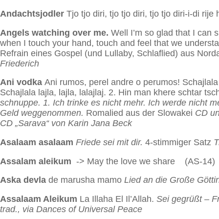
Andachtsjodler
Tjo tjo diri, tjo tjo diri, tjo tjo diri-i-di rije
Angels watching over me.
Well I’m so glad that I can 
when I touch your hand, touch and feel that we understan
Refrain eines Gospel (und Lullaby, Schlaflied) aus Nord
Friederich
Ani vodka
Ani rumos, perel andre o perumos! Schajlala l
Schajlala lajla, lajla, lalajlaj. 2. Hin man khere schtar t
schnuppe. 1. Ich trinke es nicht mehr. Ich werde nicht m
Geld weggenommen.
Romalied aus der Slowakei
CD un
CD „Sarava“ von Karin Jana Beck
Asalaam asalaam
Friede sei mit dir.
4-stimmiger Satz
T
Assalam aleikum
-> May the love we share (AS-14)
Aska devla
de marusha mamo
Lied an die Große Götti
Assalaam Aleikum
La Illaha El Il’Allah.
Sei gegrüßt – Fr
trad., via Dances of Universal Peace