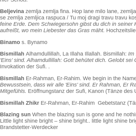
Beljevina
zemlja zemlja fina. Hop lane milo lane, zemlja 
se zemlja zemljica raspuca / Tu moj dragi travu travu ko
feine Erde. Dem Schwiegersohn gibst du dich in seiner H
aufreißt, wo mein Liebester das Gras mäht.
Hochzeitsli
Binamo
s. Bynamo
Bismillah
Alhamdullillah, La Illaha Illallah. Bismillah:
Im 
'Eins’ sind. Alhamdullillah: Gott behütet dich. Gelobt sei Go
Invokation der Sufi. .
Bismillah
Er-Rahman, Er-Rahim. We begin in the Name 
Bewusstsein, dass wir alle 'Eins’ sind. Er Rahman, Er 
Mitgefühls.
Eröffnungstanz der Sufi, Kanon (Tänze des 
Bismillah Zhikr
Er-Rahman, Er-Rahim Gebetstanz (Tän
Blazing sun
When the blazing sun is gone and he nothing 
Little light shine bright – shine bright.. little light shine
Brandstetter-Werdecker