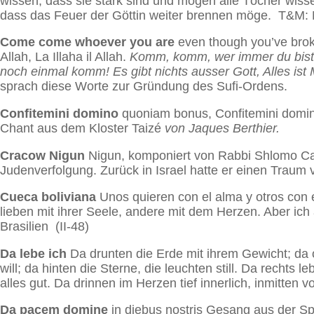
wissen, dass sie stark sind und mögen alle Töcher wiss
dass das Feuer der Göttin weiter brennen möge. T&M: N
Come come whoever you are
even though you’ve bro
Allah, La Illaha il Allah.
Komm, komm, wer immer du bist
noch einmal komm! Es gibt nichts ausser Gott, Alles ist
sprach diese Worte zur Gründung des Sufi-Ordens.
Confitemini domino
quoniam bonus, Confitemini domin
Chant aus dem Kloster Taizé
von Jaques Berthier.
Cracow Nigun
Nigun, komponiert von Rabbi Shlomo Car
Judenverfolgung. Zurück in Israel hatte er einen Traum 
Cueca boliviana
Unos quieren con el alma y otros con e
lieben mit ihrer Seele, andere mit dem Herzen. Aber ich
Brasilien (II-48)
Da lebe ich
Da drunten die Erde mit ihrem Gewicht; da
will; da hinten die Sterne, die leuchten still. Da rechts l
alles gut. Da drinnen im Herzen tief innerlich, inmitten v
Da pacem domine
in diebus nostris
Gesang aus der Spä