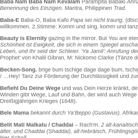
Baba Nam Baba Nam Kevalam
Parampita Babaki
Anru
Benennung des Einzigen.
Mantra, Philippinen
Trad.
Baba-E
Baba-O, Baba Kafo
Papa sei nicht traurig.
(dtsc
willkommen. 2.Stimme: Komm und sing, komm und tanz,
Beauty is Eternity
gazing in the mirror. But You are eter
Schönheit ist Ewigkeit, die sich in einem Spiegel anschau
Leben, und Ihr seid der Schleier. 'Ya Jamil': Anrufung de
Prophet' von Khalil Gibran, M: Nickomo Clarke (Tänze d
Becken-Song.
brige bum tschige dage dage bum, tschi
/ …Hey!
Tanz zur Förderung der Durchlässigkeit und z
Befiehl Du Deine Wege
und was Dein Herze kränkt, der
Winden gibt Wege, Lauf und Bahn, der wird auch Wege
Dreißigjährigen Krieges (1648).
Bele Mama
bekannt durch Ya’Beppo (Gustavus).
Afrika
Belit Mati Malkatu / Chaddai
– Rach'm.
2 alt-kanaitisc
älter, und Chaddai (Shaddai), alt-hebräisch, Frühlingsgö
hier Schoß.