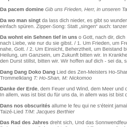
Da pacem domine
Gib uns Frieden, Herr, in unseren T
Da wo man singt
da lass dich nieder, es gibt so wunde
einfach spüren.
Zipper-Song: Statt „singen“ auch: tanz
Da wohnt ein Sehnen tief in uns
o Gott, nach dir, dich
nach Liebe, wie nur du sie gibst. / 1. Um Frieden, um Fre
nahe, Gott. / 2. Um Einsicht, Beherztheit, um Beistand bi
Heilung, um Ganzsein, um Zukunft bitten wir. In Krankhei
den Durst stillst, bitten wir. Wir hoffen auf dich - sei da,
Dang Dang Doko Dang
Lied des Zen-Meisters Ho-Sha
Trommelklang
T: Ho-Shan, M: Nickomoo
Danke der Erde
, dem Feuer und Wind, dem Meer und den
In allem, was ist bist du für uns da, in allem was ist bi
Dans nos obscurités
allume le feu qui ne s‘éteint jama
Taizé-Lied
T/M: Jacques Berthier
Das Rad des Jahres
dreht sich, Und das Sonnwendfeue