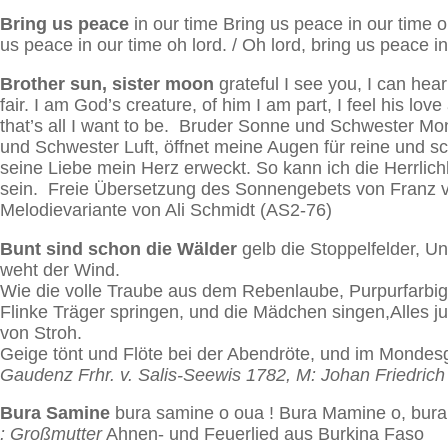
Bring us peace
in our time Bring us peace in our time oh
us peace in our time oh lord. / Oh lord, bring us peace in
Brother sun, sister moon
grateful I see you, I can hea
fair. I am God’s creature, of him I am part, I feel his l
that’s all I want to be. Bruder Sonne und Schwester M
und Schwester Luft, öffnet meine Augen für reine und sch
seine Liebe mein Herz erweckt. So kann ich die Herrlich
sein. Freie Übersetzung des Sonnengebets von Franz von
Melodievariante von Ali Schmidt (AS2-76)
Bunt sind schon die Wälder
gelb die Stoppelfelder, Un
weht der Wind.
Wie die volle Traube aus dem Rebenlaube, Purpurfarbig s
Flinke Träger springen, und die Mädchen singen,Alles 
von Stroh.
Geige tönt und Flöte bei der Abendröte, und im Monde
Gaudenz Frhr. v. Salis-Seewis 1782, M: Johan Friedrich
Bura Samine
bura samine o oua ! Bura Mamine o, bur
: Großmutter
Ahnen- und Feuerlied aus Burkina Faso