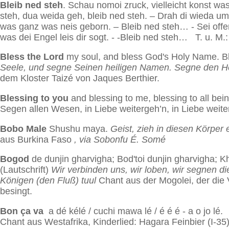
Bleib ned steh
. Schau nomoi zruck, vielleicht konst wa
steh, dua weida geh, bleib ned steh. – Drah di wieda u
was ganz was neis geborn. – Bleib ned steh… - Sei offen
was dei Engel leis dir sogt. - -Bleib ned steh… T. u. M.:
Bless the Lord
my soul, and bless God's Holy Name. Ble
Seele, und segne Seinen heiligen Namen. Segne den Her
dem Kloster Taizé von Jaques Berthier.
Blessing to you
and blessing to me, blessing to all bei
Segen allen Wesen, in Liebe weitergeh’n, in Liebe wei
Bobo Male
Shushu maya.
Geist, zieh in diesen Körper
aus Burkina Faso
, via Sobonfu É. Somé
Bogod
de dunjin gharvigha; Bod'toi dunjin gharvigha; Kh
(Lautschrift)
Wir verbinden uns, wir loben, wir segnen 
Königen (den Fluß) tuul
Chant aus der Mogolei, der die
besingt.
Bon ça va
a dé kélé / cuchi mawa lé / é é é - a o jo lé
Chant aus Westafrika, Kinderlied: Hagara Feinbier (I-35