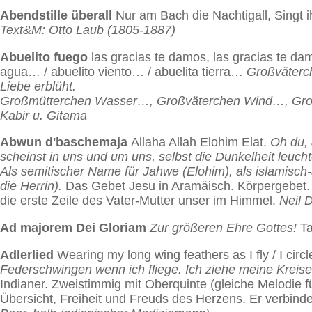
Abendstille überall
Nur am Bach die Nachtigall, Singt 
Text&M: Otto Laub (1805-1887)
Abuelito fuego
las gracias te damos, las gracias te dam
agua… / abuelito viento… / abuelita tierra…
Großväterch
Liebe erblüht.
Großmütterchen Wasser…, Großväterchen Wind…, Gro
Kabir u. Gitama
Abwun d'baschemaja
Allaha Allah Elohim Elat.
Oh du,
scheinst in uns und um uns, selbst die Dunkelheit leuchte
Als semitischer Name für Jahwe (Elohim), als islamisch
die Herrin).
Das Gebet Jesu in Aramäisch. Körper­gebet. 
die erste Zeile des Vater-Mutter unser im Himmel.
Neil 
Ad majorem Dei Gloriam
Zur größeren Ehre Gottes!
Ta
Adlerlied
Wearing my long wing feathers as I fly / I circ
Federschwingen wenn ich fliege. Ich ziehe meine Kreis
Indianer. Zwei­stimmig mit Oberquinte (gleiche Melodie fü
Übersicht, Freiheit und Freuds des Herzens. Er verbind