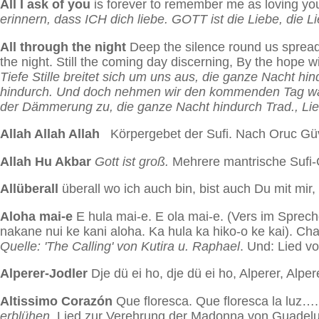
All I ask of you
is forever to remember me as loving you.
erinnern, dass ICH dich liebe. GOTT ist die Liebe, die 
All through the night
Deep the silence round us spreadin
the night. Still the coming day discerning, By the hope wi
Tiefe Stille breitet sich um uns aus, die ganze Nacht hi
hindurch. Und doch nehmen wir den kommenden Tag wahr
der Dämmerung zu, die ganze Nacht hindurch
Trad., Li
Allah Allah Allah
Körpergebet der Sufi. Nach Oruc Gü
Allah Hu Akbar
Gott ist groß.
Mehrere mantrische Sufi-
Allüberall
überall wo ich auch bin, bist auch Du mit mir,
Aloha mai-e
E hula mai-e. E ola mai-e. (Vers im Sprech
nakane nui ke kani aloha. Ka hula ka hiko-o ke kai).
Cha
Quelle: 'The Calling' von Kutira u. Raphael
. Und: Lied v
Alperer-Jodler
Dje dü ei ho, dje dü ei ho, Alperer, Alper
Altissimo Corazón
Que floresca. Que floresca la luz…
erblühen.
Lied zur Verehrung der Madonna von Guadelup