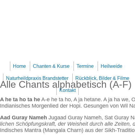
Jump to navigation
Team Klangheilzentrum
Home
Chanten & Kurse
Termine
Heilweide
Naturheildpraxis Brandstetter
Rückblick, Bilder & Filme
Alle Chants alphabetisch (A-F)
Kontakt
A he ta ho ta he
A-e he ta ho, A ja hetane. A ja ha we,
Indianisches Morgenlied der Hopi. Gesungen von Wil
Aad Guray Nameh
Jugaad Guray Nameh, Sat Guray N
lichen Schöpfungskraft, der Weisheit durch alle Zeiten, d
Indisches Mantra (Mangala Charn) aus der Sikh-Traditi