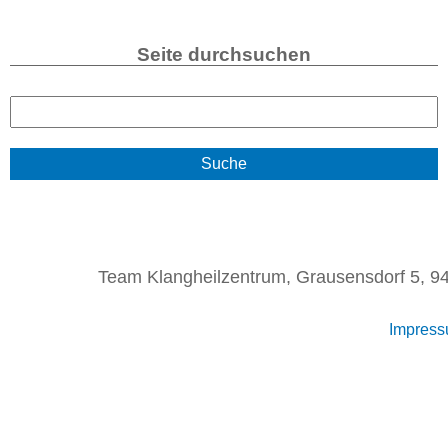
Seite durchsuchen
S
u
c
h
e
Team Klangheilzentrum, Grausensdorf 5, 94
Impres