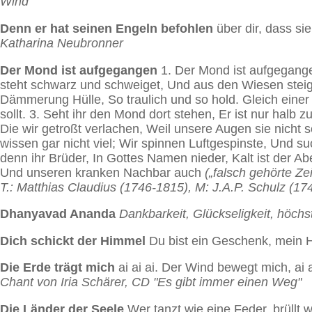
Wind“
Denn er hat seinen Engeln befohlen
über dir, dass s
Katharina Neubronner
Der Mond ist aufgegangen
1. Der Mond ist aufgegange
steht schwarz und schweiget, Und aus den Wiesen steiget
Dämmerung Hülle, So traulich und so hold. Gleich eine
sollt. 3. Seht ihr den Mond dort stehen, Er ist nur hal
Die wir getroßt verlachen, Weil unsere Augen sie nicht 
wissen gar nicht viel; Wir spinnen Luftgespinste, Und 
denn ihr Brüder, In Gottes Namen nieder, Kalt ist der A
Und unseren kranken Nachbar auch
(„falsch gehörte Z
T.: Matthias Claudius (1746-1815), M: J.A.P. Schulz (17
Dhanyavad Ananda
Dankbarkeit, Glückseligkeit, höch
Dich schickt der Himmel
Du bist ein Geschenk, mein 
Die Erde trägt mich
ai ai ai. Der Wind bewegt mich, ai 
Chant von Iria Schärer, CD "Es gibt immer einen Weg"
Die Länder der Seele
Wer tanzt wie eine Feder, brüllt 