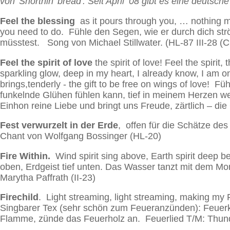
von 'Shortnin' bread'. Seit April ’08 gibt es eine deutsc
Feel the blessing
as it pours through you, … nothing mo
you need to do. Fühle den Segen, wie er durch dich st
müsstest. Song von Michael Stillwater. (HL-87 III-28 (CD
Feel the spirit of love
the spirit of love! Feel the spirit,
sparkling glow, deep in my heart, I already know, I am on
brings,tenderly - the gift to be free on wings of love! F
funkelnde Glühen fühlen kann, tief in meinem Herzen weiß
Einhon reine Liebe und bringt uns Freude, zärtlich – di
Fest verwurzelt in der Erde
, offen für die Schätze de
Chant von Wolfgang Bossinger (HL-20)
Fire Within.
Wind spirit sing above, Earth spirit deep b
oben, Erdgeist tief unten. Das Wasser tanzt mit dem Mo
Marytha Paffrath (II-23)
Firechild
. Light streaming, light streaming, making my Fi
Singbarer Tex (sehr schön zum Feueranzünden): Feuerki
Flamme, zünde das Feuerholz an. Feuerlied T/M: Thunde