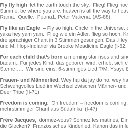
Fly fly high
let the earth touch the sky. Flieg! Flieg h
Stimme: be where you are, heaven is all the way to he
Rama. Quelle: Poona1, Peter Makena. (AS-88)
Fly like an Eagle
– Fly so high. Circle in the Universe,
yaka hey yam yam. Flieg wie ein Adler, flieg so hoch. Kr
dreisprachiger Chant in 3 Stimmen gesungen. Das „Hey
und M: Hopi-Indianer via Brooke Meadicine Eagle (I-62
For each child that’s born
a morning star rises and s
badam.. Für jedes Kind, das geboren wird, erhebt sich e
Sterne….. Wir sind eins. 6-stimmiges Lied T/M: Ysaye B
Frauen- und Männerlied.
Wey hai da jay do ho, wey hai
Schwungvolles Lied im Wechsel zwischen Männer- und Fr
Deer Tribe (II-71)
Freedom is coming.
Oh freedom – freedom is coming, 
mehrstimmiger Chant aus Südafrika (I-47)
Frère Jacques,
dormez-vous? Sonnez les matines, Ding,
die Glocken? Französisches Kinderlied, Kanon das in f