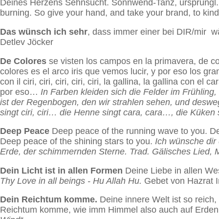
Deines Herzens Sehnsucht. Sonnwend-Tanz, ursprüngl. Be
burning. So give your hand, and take your brand, to kin
Das wünsch ich sehr
, dass immer einer bei DIR/mir wä
Detlev Jöcker
De Colores
se visten los campos en la primavera, de col
colores es el arco iris que vemos lucir, y por eso los
con il ciri, ciri, ciri, ciri, ciri, la gallina, la gallina con el
por eso…
In Farben kleiden sich die Felder im Frühlin
ist der Regenbogen, den wir strahlen sehen, und desweg
singt ciri, ciri… die Henne singt cara, cara…, die Kük
Deep Peace
Deep peace of the running wave to you. Dee
Deep peace of the shining stars to you.
Ich wünsche dir 
Erde, der schimmernden Sterne.
Trad. Gälisches Lied,
Dein Licht ist in allen Formen
Deine Liebe in allen We
Thy Love in all beings - Hu Allah Hu.
Gebet von Hazrat I
Dein Reichtum komme.
Deine innere Welt ist so reich
Reichtum komme, wie imm Himmel also auch auf Erde