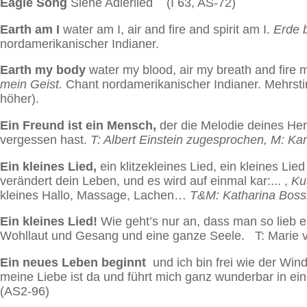
Eagle Song
Siehe Adlerlied (I 63, AS-72)
Earth am I
water am I, air and fire and spirit am I.
Erde b
nord­amerika­nischer Indianer.
Earth my body
water my blood, air my breath and fire m
mein Geist.
Chant nordamerikanischer Indianer. Mehrsti
höher).
Ein Freund ist ein Mensch,
der die Melodie deines Herz
vergessen hast.
T: Albert Einstein zugesprochen, M: Ka
Ein kleines Lied,
ein klitzekleines Lied, ein kleines Li
verändert dein Leben, und es wird auf einmal kar:... ,
Ku
kleines Hallo, Massage, Lachen…
T&M: Katharina Boss
Ein kleines Lied!
Wie geht’s nur an, dass man so lieb e
Wohllaut und Gesang und eine ganze Seele. T: Marie 
Ein neues Leben beginnt
und ich bin frei wie der Win
meine Liebe ist da und führt mich ganz wunderbar in ei
(AS2-96)