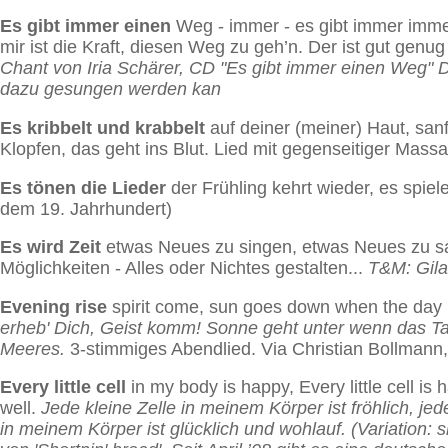
Es gibt immer einen
Weg - immer - es gibt immer immer 
mir ist die Kraft, diesen Weg zu geh’n. Der ist gut genug f
Chant von Iria Schärer, CD "Es gibt immer einen Weg" 
dazu gesungen werden kan
Es kribbelt und krabbelt
auf deiner (meiner) Haut, sanf
Klopfen, das geht ins Blut.
Lied mit gegenseitiger Mass
Es tönen die Lieder
der Frühling kehrt wieder, es spielet
dem 19. Jahrhundert)
Es wird Zeit
etwas Neues zu singen, etwas Neues zu sag
Möglichkeiten - Alles oder Nichtes gestalten...
T&M: Gila
Evening rise
spirit come, sun goes down when the day 
erheb' Dich, Geist komm! Sonne geht unter wenn das Ta
Meeres.
3-stimmiges Abendlied. Via Christian Bollmann, 
Every little cell
in my body is happy, Every little cell is 
well.
Jede kleine Zelle in meinem Körper ist fröhlich, jede
in meinem Körper ist glücklich und wohlauf. (Variation: s