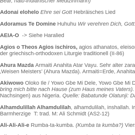
Bear, halb-indianischer Medizinmann)
Adonai elohelo
Ehre sei Gott
Hebräisches Lied
Adoramus Te Domine
Huhuhu
Wir verehren Dich, Gott
AEIA-O
-> Siehe Haralied
Agios o Theos Agios ischiros,
agios athanatos, eleiso
der griechisch-orthodoxen Liturgie traditionell (II-86)
Ahura Mazda
Armaiti Anahita Atar Vayu.
Sehr alter zar
‚Weisen Meisters’ (Ahura Mazda). Armaiti=Erde, Anahit
Akiwowo
Oloko Ile / Yowo Gbe Mi Dele, Yowo Gbe Mi D
bring mich bitte nach Hause (zum Haus meines Vaters).
Nachsingen) aus Nigeria.
Quelle: Babatunde Olatunji: D
Alhamdulillah Alhamdulilah
, alhamdulilah, inshallah. 
Barmherzige T: trad. M: Ali Schmidt (AS2-12)
Ali-Ali-Ali-e
Rumba-ta-kumba.
(Kumba ta kumba?)
Vier